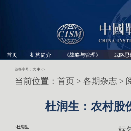
首页
机构简介
《战略与管理》
战略思
选择字号：
大
中
小
当前位置：
首页
>
各期杂志
>
杜润生：农村股
·杜润生
标