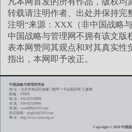
凡本网首发的所有作品，版权均
转载请注明作者、出处并保持完
注明“来源：XXX（非中国战略
中国战略与管理网不拥有该文版
表本网赞同其观点和对其真实性
指出，本网即予改正。
中国战略与管理研究会
地 址：北京市海淀区福缘门路甲一号达园宾馆·汇缘阁
邮编：100091
电 话：010-62529899
传 真：010-62528966
电 邮：cssm896@163.com
杂志投稿：zlyglwk@163.com
网 址：http://www.cssm.org.cn
Copyright © 202