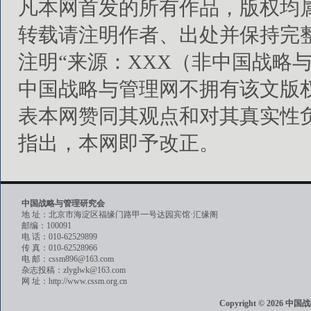
凡本网首发的所有作品，版权均
转载请注明作者、出处并保持完
注明“来源：XXX（非中国战略
中国战略与管理网不拥有该文版
表本网赞同其观点和对其真实性
指出，本网即予改正。
中国战略与管理研究会
地 址：北京市海淀区福缘门路甲一号达园宾馆·汇缘阁
邮编：100091
电 话：010-62529899
传 真：010-62528966
电 邮：cssm896@163.com
杂志投稿：zlyglwk@163.com
网 址：http://www.cssm.org.cn
Copyright © 202