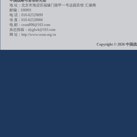
中国战略与管理研究会
地 址：北京市海淀区福缘门路甲一号达园宾馆·汇缘阁
邮编：100091
电 话：010-62529899
传 真：010-62528966
电 邮：cssm896@163.com
杂志投稿：zlyglwk@163.com
网 址：http://www.cssm.org.cn
Copyright © 202