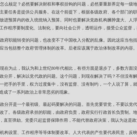
怎么核定？必然要解决财权和事权挂钩的问题，必然要重新界定每一级
主要任务是提供公共服务。在这个前提下，根据各级政府、各个部门的
放进预算内的收入统统纳入预算。同时也要解决党政机构臃肿庞大、人
工作程序要制度化、法制化，要向社会公开，透明运作，接受公众监督，
政府职能转变的问题，也改变不了中国收入分配的乱像。因此这应当包
应当包括整个政府管理体制的改革。后者应该属于政治体制改革的内容
现在为止，我认为和上世纪80年代相比，有些方面是退步了，多数方面没
政分开，解决以党代政的问题。这个问题，到现在解决了吗？不但没有
一把手的手里，权力过度集中，没有监督、没有制约，一个人说了算，
造成了一系列政治上非常恶劣的现象。
政分开是一个最初级、最起码要解决的问题。首先党要管党，不要以党
改了。各级政府承担的职能，由政府负责，政府实行行政首长负责制。
，直至弹劾。党委只起监督保障作用，不能代替政府决策，我认为这是政
机构设置、工作程序等等体制要改革。人大代表的产生要代表民意，反