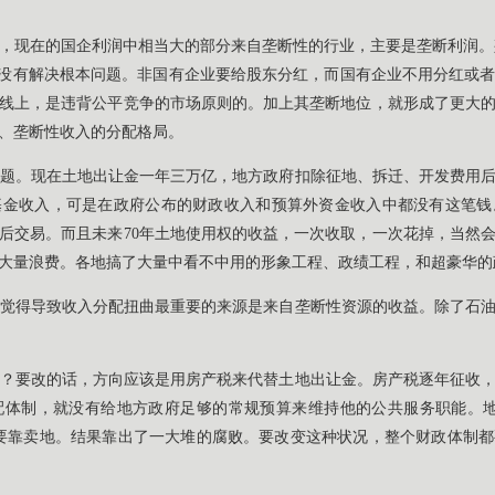
，现在的国企利润中相当大的部分来自垄断性的行业，主要是垄断利润。垄
也没有解决根本问题。非国有企业要给股东分红，而国有企业不用分红或
线上，是违背公平竞争的市场原则的。加上其垄断地位，就形成了更大
、垄断性收入的分配格局。
题。现在土地出让金一年三万亿，地方政府扣除征地、拆迁、开发费用
基金收入，可是在政府公布的财政收入和预算外资金收入中都没有这笔钱
后交易。而且未来70年土地使用权的收益，一次收取，一次花掉，当然
大量浪费。各地搞了大量中看不中用的形象工程、政绩工程，和超豪华的
觉得导致收入分配扭曲最重要的来源是来自垄断性资源的收益。除了石
？要改的话，方向应该是用房产税来代替土地出让金。房产税逐年征收
配体制，就没有给地方政府足够的常规预算来维持他的公共服务职能。地
要靠卖地。结果靠出了一大堆的腐败。要改变这种状况，整个财政体制