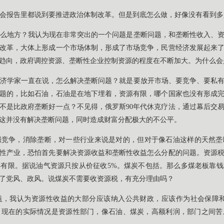
会报告里都说到要推进政治体制改革。但是到底怎么做，好像没有看到多
么地方？我认为现在非常突出的一个问题是垄断问题，和垄断性收入、
年改革，大体上形成一个市场体制，形成了市场竞争，民营经济发展起来
趋向，政府调控资源、垄断性企业控制资源的程度在不断加大。为什么会
济学家一直在说，怎么解决垄断问题？就是要放开市场、要竞争、要私
题的，比如石油，石油是在地下埋着，资源有限，哪个国家也没有形成
不是比政府垄断好一点？不见得，俄罗斯90年代休克疗法，通过幕后交
这并没有解决垄断问题，同时造成财富分配极大的不公平。
强竞争，消除垄断，对一些行业来说是对的，但对于像石油这样的天然垄
性产业，恐怕首先要解决资源收益和垄断性收益怎么分配的问题。资源
有限。据说油气资源只按从价征收5%。煤炭不包括。那么多煤老板靠
了党风、政风。说煤炭不需要收资源税，有充分理由吗？
益，我认为资源性收益的大部分应该纳入公共财政，应该作为社会保障和
。现在的实际情况是资源性部门，像石油、煤炭，高额利润，部门之间苦