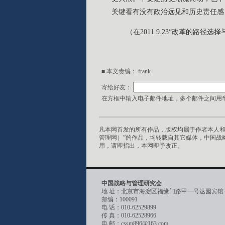
关键看有没有政治远见和历史责任感
（在2011.9.23“改革的路
■ 本文责编： frank
寄给好友：
在方框中输入电子邮件地址，多个邮件之间用半
凡本网首发的所有作品，版权均属于作者本人和
管理网）”的作品，均转载自其它媒体，中国战
用，请即指出，本网即予改正。
中国战略与管理研究会
地 址：北京市海淀区福缘门路甲一号达园宾馆
邮编：100091
电 话：010-62529899
传 真：010-62528966
电 邮：cssm896@163.com