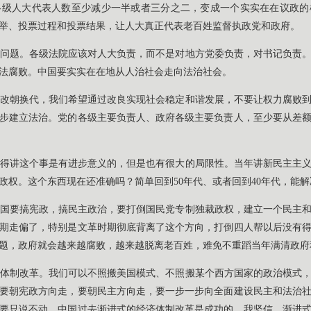
各级人大代表人数至少减少一半或者三分之二，变成一个实实在在议政的
举、投票过程和投票结果，让人大真正代表老百姓监督执政党和政府。
问题。各级法院应该对人大负责，而不是对地方党委负责，对书记负责
法腐败。中国要实实在在地从人治社会走向法治社会。
改朝换代，我们希望通过改良实现社会稳定和谐发展，不要让权力腐败
步建立法治。党的各级主要负责人、政府各级主要负责人，至少要从差
得讲这个事是有进步意义的，但是也有很大的局限性。当年讲新民主主
政权。这个东西现在还准确吗？简单回到50年代、或者回到40年代，能
国要搞宪政，搞民主政治，要打倒国民党专制独裁政权，建立一个民主
期走偏了，特别是文革时期彻底背离了这个方向，打倒四人帮以后没有
题，政府就会越来越腐败，越来越脱离老百姓，难免不重蹈当年满清政府
体制改革。我们可以不照搬美国模式、不照搬某个西方国家的政治模式
要朝宪政方向走，要朝民主方向走，要一步一步向全面建设民主和法治
要只说不动。中国过去渐进式的经济体制改革是成功的。我坚信，渐进