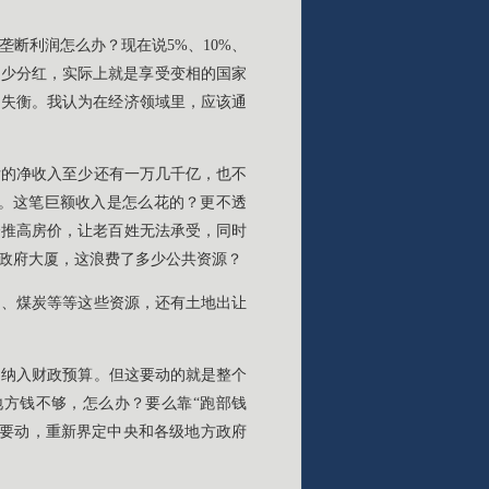
断利润怎么办？现在说5%、10%、
者少分红，实际上就是享受变相的国家
的失衡。我认为在经济领域里，应该通
后的净收入至少还有一万几千亿，也不
。这笔巨额收入是怎么花的？更不透
会推高房价，让老百姓无法承受，同时
政府大厦，这浪费了多少公共资源？
油、煤炭等等这些资源，还有土地出让
，纳入财政预算。但这要动的就是整个
方钱不够，怎么办？要么靠“跑部钱
都要动，重新界定中央和各级地方政府