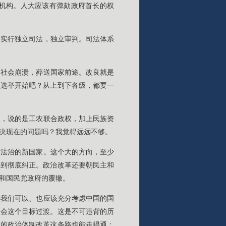
机构。人大应该有弹劾政府首长的权
。实行独立司法，独立审判。司法体系
到社会崩溃，葬送国家前途。改良就是
额选举开始吧？从上到下各级，都要一
义，说的是工农联合政权，加上民族资
解决现在的问题吗？我觉得远远不够。
和法治的新国家。这个大的方向，至少
得到彻底纠正。政治改革还要朝民主和
和国民党政府的覆辙。
，我们可以、也应该充分考虑中国的国
社会这个目标过渡。这是不可违背的历
式的政治体制改革这条路也能走得通；