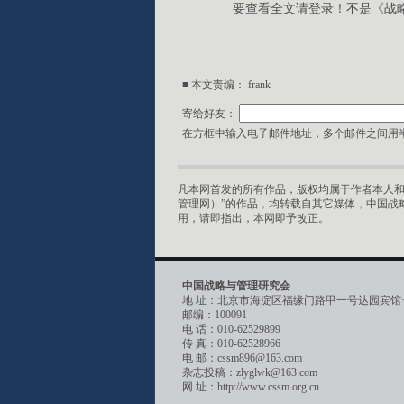
要查看全文请登录！不是《战
■ 本文责编： frank
寄给好友：
在方框中输入电子邮件地址，多个邮件之间用半
凡本网首发的所有作品，版权均属于作者本人和
管理网）”的作品，均转载自其它媒体，中国战
用，请即指出，本网即予改正。
中国战略与管理研究会
地 址：北京市海淀区福缘门路甲一号达园宾馆
邮编：100091
电 话：010-62529899
传 真：010-62528966
电 邮：cssm896@163.com
杂志投稿：zlyglwk@163.com
网 址：http://www.cssm.org.cn