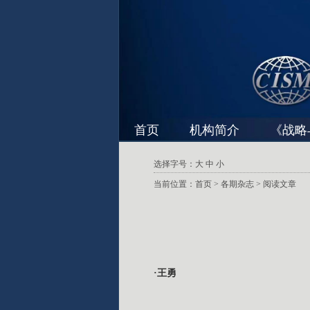
首页
机构简介
《战略
选择字号：
大
中
小
当前位置：
首页
>
各期杂志
> 阅读文章
·王勇