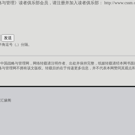
略与管理》读者俱乐部会员，请注册并加入读者俱乐部：
http://www.cssm.
角逗号（,）分隔。
中国战略与管理网，网络转载请注明作者、出处并保持完整，纸媒转载请经本网书面授
略与管理网不拥有该文版权。转载目的在于传递更多信息，并不代表本网赞同其观点
·汇缘阁