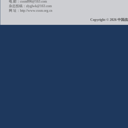
电 邮：cssm896@163.com
杂志投稿：zlyglwk@163.com
网 址：http://www.cssm.org.cn
Copyright © 202