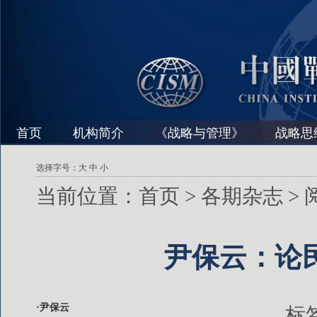
首页
机构简介
《战略与管理》
战略思
选择字号：
大
中
小
当前位置：
首页
>
各期杂志
>
尹保云：论
·尹保云
标