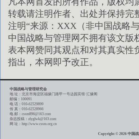
凡本网首发的所有作品，版权均
转载请注明作者、出处并保持完
注明“来源：XXX（非中国战略
中国战略与管理网不拥有该文版
表本网赞同其观点和对其真实性
指出，本网即予改正。
中国战略与管理研究会
地 址：北京市海淀区福缘门路甲一号达园宾馆·汇缘阁
邮编：100091
电 话：010-62529899
传 真：010-62528966
电 邮：cssm896@163.com
杂志投稿：zlyglwk@163.com
网 址：http://www.cssm.org.cn
Copyright © 202