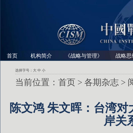
首页
机构简介
《战略与管理》
战略思
选择字号：
大
中
小
当前位置：
首页
>
各期杂志
>
陈文鸿 朱文晖：台湾对
岸关