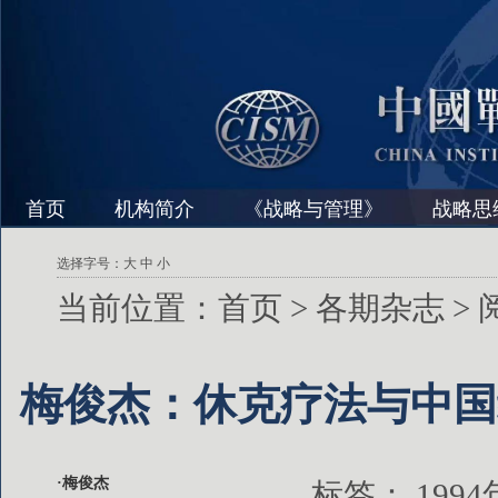
首页
机构简介
《战略与管理》
战略思
选择字号：
大
中
小
当前位置：
首页
>
各期杂志
>
梅俊杰：休克疗法与中国
·梅俊杰
标签：
199