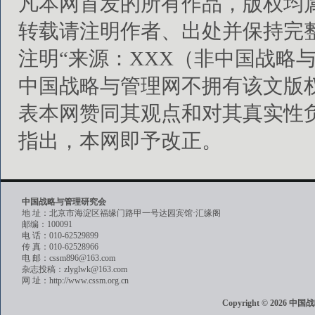
凡本网首发的所有作品，版权均
转载请注明作者、出处并保持完
注明“来源：XXX（非中国战略
中国战略与管理网不拥有该文版
表本网赞同其观点和对其真实性
指出，本网即予改正。
中国战略与管理研究会
地 址：北京市海淀区福缘门路甲一号达园宾馆·汇缘阁
邮编：100091
电 话：010-62529899
传 真：010-62528966
电 邮：cssm896@163.com
杂志投稿：zlyglwk@163.com
网 址：http://www.cssm.org.cn
Copyright © 202