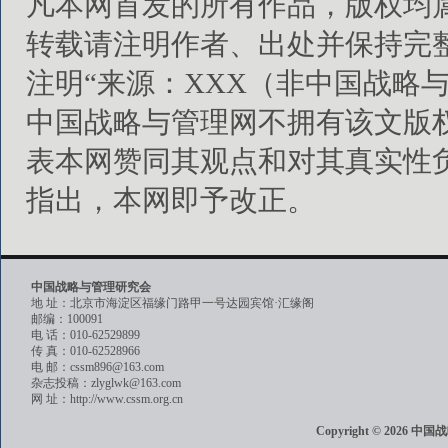
凡本网首发的所有作品，版权均
转载请注明作者、出处并保持完
注明“来源：XXX（非中国战略
中国战略与管理网不拥有该文版
表本网赞同其观点和对其真实性
指出，本网即予改正。
中国战略与管理研究会
地 址：北京市海淀区福缘门路甲一号达园宾馆·汇缘阁
邮编：100091
电 话：010-62529899
传 真：010-62528966
电 邮：cssm896@163.com
杂志投稿：zlyglwk@163.com
网 址：http://www.cssm.org.cn
Copyright © 202