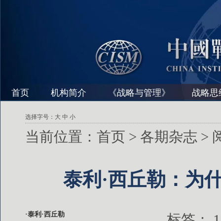
首页
机构简介
《战略与管理》
战略思
选择字号：
大
中
小
当前位置：
首页
>
各期杂志
>
泰利·西丘勒：为
·泰利·西丘勒
标签：