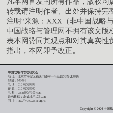
凡本网首发的所有作品，版权均
转载请注明作者、出处并保持完
注明“来源：XXX（非中国战略
中国战略与管理网不拥有该文版
表本网赞同其观点和对其真实性
指出，本网即予改正。
中国战略与管理研究会
地 址：北京市海淀区福缘门路甲一号达园宾馆·汇缘阁
邮编：100091
电 话：010-62529899
传 真：010-62528966
电 邮：cssm896@163.com
杂志投稿：zlyglwk@163.com
网 址：http://www.cssm.org.cn
Copyright © 202