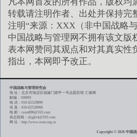
凡本网首发的所有作品，版权均
转载请注明作者、出处并保持完
注明“来源：XXX（非中国战略
中国战略与管理网不拥有该文版
表本网赞同其观点和对其真实性
指出，本网即予改正。
中国战略与管理研究会
地 址：北京市海淀区福缘门路甲一号达园宾馆·汇缘阁
邮编：100091
电 话：010-62529899
传 真：010-62528966
电 邮：cssm896@163.com
杂志投稿：zlyglwk@163.com
网 址：http://www.cssm.org.cn
Copyright © 202