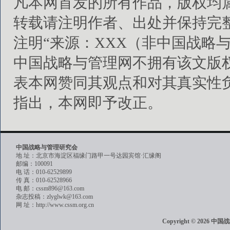
凡本网首发的所有作品，版权均
转载请注明作者、出处并保持完
注明“来源：XXX（非中国战略
中国战略与管理网不拥有该文版
表本网赞同其观点和对其真实性
指出，本网即予改正。
中国战略与管理研究会
地 址：北京市海淀区福缘门路甲一号达园宾馆·汇缘阁
邮编：100091
电 话：010-62529899
传 真：010-62528966
电 邮：cssm896@163.com
杂志投稿：zlyglwk@163.com
网 址：http://www.cssm.org.cn
Copyright © 202