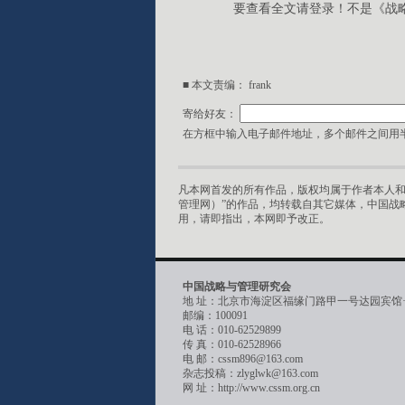
要查看全文请登录！不是《战
■ 本文责编： frank
寄给好友：
在方框中输入电子邮件地址，多个邮件之间用半
凡本网首发的所有作品，版权均属于作者本人和
管理网）”的作品，均转载自其它媒体，中国战
用，请即指出，本网即予改正。
中国战略与管理研究会
地 址：北京市海淀区福缘门路甲一号达园宾馆
邮编：100091
电 话：010-62529899
传 真：010-62528966
电 邮：cssm896@163.com
杂志投稿：zlyglwk@163.com
网 址：http://www.cssm.org.cn