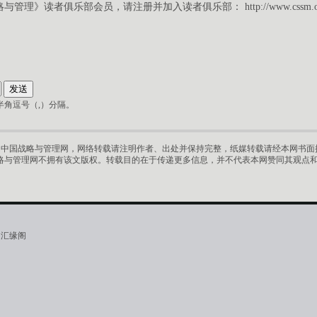
略与管理》读者俱乐部会员，请注册并加入读者俱乐部：
http://www.cssm.
角逗号（,）分隔。
中国战略与管理网，网络转载请注明作者、出处并保持完整，纸媒转载请经本网书面授
略与管理网不拥有该文版权。转载目的在于传递更多信息，并不代表本网赞同其观点
·汇缘阁