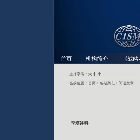
首页
机构简介
《战略
选择字号：
大
中
小
当前位置：
首页
>
各期杂志
> 阅读文章
·季塔连科