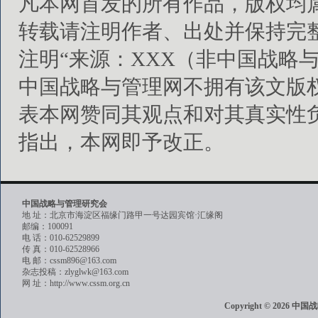
凡本网首发的所有作品，版权均
转载请注明作者、出处并保持完
注明“来源：XXX（非中国战略
中国战略与管理网不拥有该文版
表本网赞同其观点和对其真实性
指出，本网即予改正。
中国战略与管理研究会
地 址：北京市海淀区福缘门路甲一号达园宾馆·汇缘阁
邮编：100091
电 话：010-62529899
传 真：010-62528966
电 邮：cssm896@163.com
杂志投稿：zlyglwk@163.com
网 址：http://www.cssm.org.cn
Copyright © 202