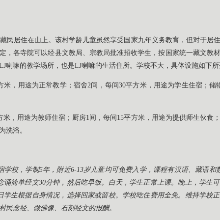
藏民居住在山上。该村学龄儿童虽然享受国家九年义务教育，但对于居
定，各寺院可以经县文教局、宗教局批准招收学生，按国家统一藏文教材
LJ喇嘛的教学场所，也是LJ喇嘛的生活住所。学校不大，具体设施如下所
平方米，用途为正常教学；宿舍2间，每间30平方米，用途为学生住宿；储
平方米，用途为教师住宿；厨房1间，每间15平方米，用途为提供师生伙食
途为洗浴。
宿学校，学制5年，附近6-13岁儿童均可免费入学，课程有汉语、藏语和
，念诵简单经文30分钟，然后吃早饭。白天，学生正常上课。晚上，学生
日学生根据自身情况，选择回家或留校。学校吃住费用全免。维持学校
村民念经、做佛像、石刻经文的报酬。