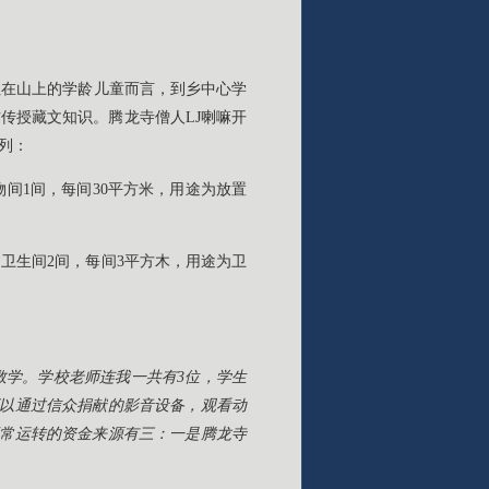
住在山上的学龄儿童而言，到乡中心学
传授藏文知识。腾龙寺僧人LJ喇嘛开
列：
物间1间，每间30平方米，用途为放置
；卫生间2间，每间3平方木，用途为卫
数学。学校老师连我一共有3位，学生
可以通过信众捐献的影音设备，观看动
正常运转的资金来源有三：一是腾龙寺