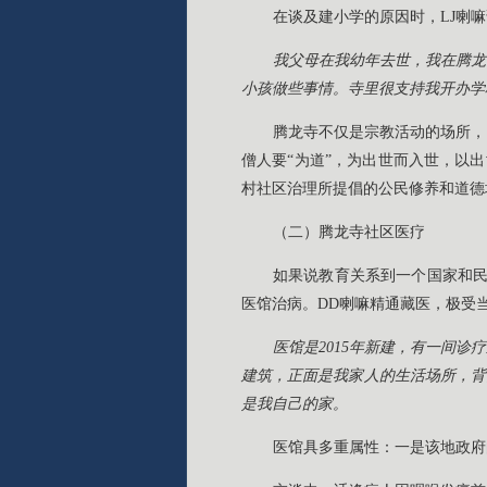
在谈及建小学的原因时，LJ喇
我父母在我幼年去世，我在腾龙
小孩做些事情。寺里很支持我开办学
腾龙寺不仅是宗教活动的场所，
僧人要“为道”，为出世而入世，以
村社区治理所提倡的公民修养和道德
（二）腾龙寺社区医疗
如果说教育关系到一个国家和民
医馆治病。DD喇嘛精通藏医，极受
医馆是2015年新建，有一间
建筑，正面是我家人的生活场所，背
是我自己的家。
医馆具多重属性：一是该地政府