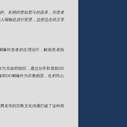
制的、长柄的类似熨斗的器具，对患者
病人咽喉处进行熨烫，边熨边念药王菩
喇嘛对患者的生理治疗，解除患者病
作为非政府组织，通过办学和资助DD
嘛和DD喇嘛作为宗教精英，在村民心
但腾龙寺的宗教文化传播打破了这种局