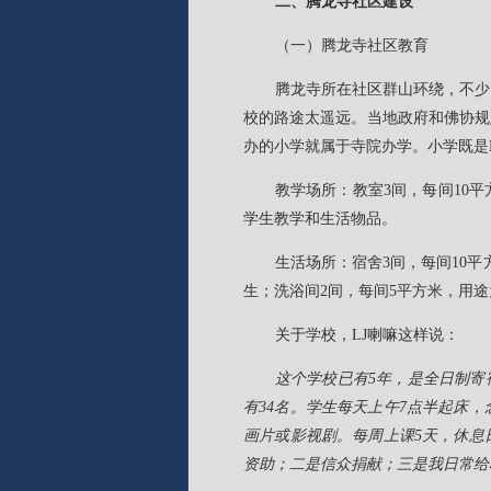
二、腾龙寺社区建设
（一）腾龙寺社区教育
腾龙寺所在社区群山环绕，不少
校的路途太遥远。当地政府和佛协规
办的小学就属于寺院办学。小学既是
教学场所：教室3间，每间10
学生教学和生活物品。
生活场所：宿舍3间，每间10
生；洗浴间2间，每间5平方米，用
关于学校，LJ喇嘛这样说：
这个学校已有5年，是全日制寄
有34名。学生每天上午7点半起床
画片或影视剧。每周上课5天，休息
资助；二是信众捐献；三是我日常给