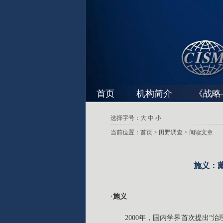
首页
机构简介
《战略
选择字号：
大
中
小
当前位置：
首页
>
田野调查
> 阅读文章
施义：
·施义
2000年，国内学界首次提出