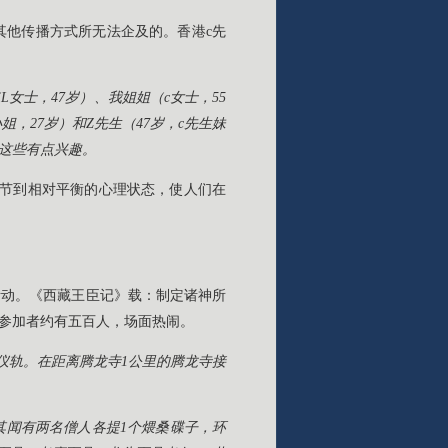
其他传播方式所无法企及的。香港c先
士，47岁）、我姐姐（c女士，55
，27岁）和Z先生（47岁，c先生妹
这些有点兴趣。
调节到相对平衡的心理状态，使人们在
活动。《西藏王臣记》载：制定诸神所
参加者约有五百人，场面热闹。
仪轨。在距离腾龙寺1公里的腾龙寺接
其闻有两名僧人各提1个煨桑碟子，环