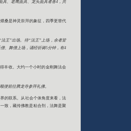
面具、老鹰面具、龙头面具者各4，共
族煨桑是神灵崇拜的象征，四季更替代
“法王”出场。待“法王”上场，余者皆
僧、舞僧上场，诵经祈祷5分钟，有4
获得丰收。大约一个小时的金刚舞法会
顺便前往腾龙寺参拜礼佛。
外界的联系。从社会个体角度来看，法
仰一致，藏传佛教是粘合剂，法舞是聚