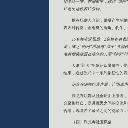
绕全场一圈。在烟雾中，称作“华吾
16名出场作舞15分钟。
据在场僧人介绍，煨桑产生的烟
表农时转换，金刚舞的鹿角、牦牛、
16名舞者退场后，2名舞者身
退，继之“明妃”出场与“法王”并
名舞僧将放置在场外的人形“郎卡”
人形“郎卡”符象征妖魔鬼怪，
结束，通过仪式中一系列象征性的表
信众在法舞结束之后，广场成为
腾龙寺法舞从社会层面上来看，
会聚集群众，促进藏民之间的交流和
合器，既增强了藏民之间的凝聚力，
（四）腾龙寺社区风俗