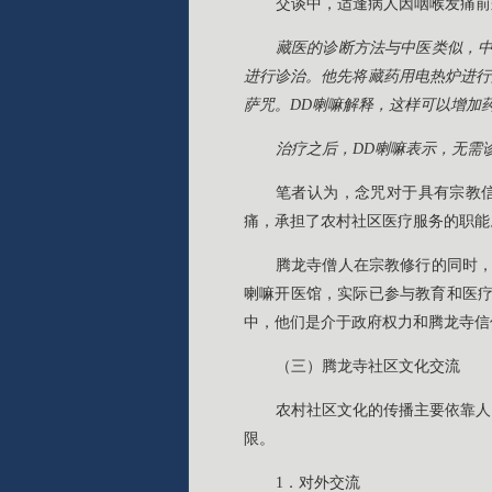
交谈中，适逢病人因咽喉发痛前
藏医的诊断方法与中医类似，中
进行诊治。他先将藏药用电热炉进行
萨咒。DD喇嘛解释，这样可以增加
治疗之后，DD喇嘛表示，无需
笔者认为，念咒对于具有宗教
痛，承担了农村社区医疗服务的职能
腾龙寺僧人在宗教修行的同时，
喇嘛开医馆，实际已参与教育和医疗
中，他们是介于政府权力和腾龙寺信
（三）腾龙寺社区文化交流
农村社区文化的传播主要依靠人
限。
1．对外交流