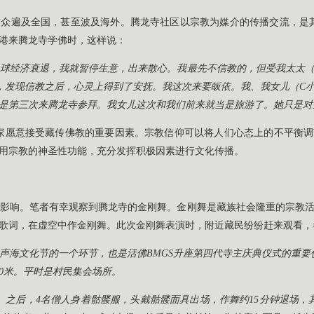
众遍及全国，甚至波及海外。腾龙寺社区以宗教为媒介的传播交流，是
香港来腾龙寺学佛时，这样说：
球经济衰退，我就暂停生意，出来散心。我最先不信教的，但受我太太（L女
，发现信教之后，心灵上得到了安抚。我这次来要皈依。我、我女儿（C小姐
是第三次来腾龙寺参拜。我女儿这次和我们前来就当是旅游了。她只是对
家愿意接受藏传佛教的重要因素。宗教信仰可以将人们心态上的不平衡
用宗教的神圣性功能，充分发挥积极因素进行文化传播。
影响。笔者有幸观察到腾龙寺的金刚舞。金刚舞是藏族社会隆重的宗教
歌词，在虚空中作金刚舞。此次金刚舞表演时，附近藏民纷纷赶来观看，
声海文化节的一个环节，也是活佛BMGS升座第四代寺主庆典仪式的重要
50米。平时是村民集会场所。
钟。之后，4名僧人身着骷髅服，头戴骷髅面具出场，作舞约15分钟退场，