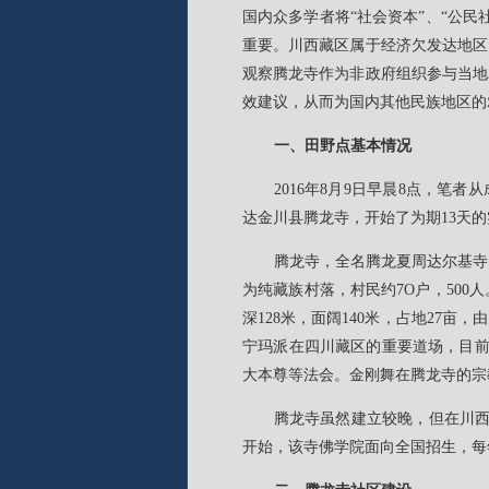
国内众多学者将“社会资本”、“公
重要。川西藏区属于经济欠发达地区
观察腾龙寺作为非政府组织参与当地
效建议，从而为国内其他民族地区的
一、田野点基本情况
2016年8月9日早晨8点，笔者
达金川县腾龙寺，开始了为期13天
腾龙寺，全名腾龙夏周达尔基寺
为纯藏族村落，村民约7O户，50
深128米，面阔140米，占地27
宁玛派在四川藏区的重要道场，目前
大本尊等法会。金刚舞在腾龙寺的宗
腾龙寺虽然建立较晚，但在川西
开始，该寺佛学院面向全国招生，每