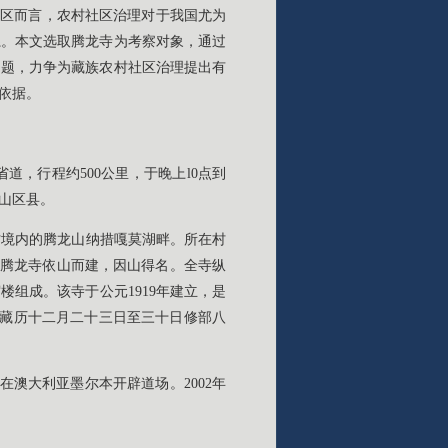
社区而言，农村社区治理对于我国尤为
系。本文选取腾龙寺为考察对象，通过
问题，力争为藏族农村社区治理提出有
依据。
省道，行程约500公里，于晚上l0点到
山区县。
村境内的腾龙山纳措嘎莫湖畔。所在村
。腾龙寺依山而建，因山得名。全寺纵
楼组成。该寺于公元1919年建立，是
、藏历十二月二十三日至三十日修部八
在澳大利亚墨尔本开辟道场。2002年