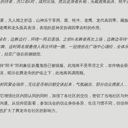
”的侍者，共12名6对，成对出场。然后是身着长袍，头戴鹿角面具、牦牛
雾，凡人闻之舒适，山神乐于享用。鹿、牦牛、老鹰、龙代表四季。藏
老鹰和龙头面具表演，表现的是神灵协调四季农时的作用。
着绿衣，边舞边行，环绕一周后退场。之前l6名舞者再次上场，边舞边等待
排作舞。这时两名煨桑僧人再次环绕一圈。一冠僧坐在广场中心诵经，全体乐
符，抬至广场右前侧烧毁。
烧掉“郎卡”符则象征妖魔鬼怪已被镇服。此地将不受旱涝之灾，农作物会
演，昭示在腾龙寺的护佑之下，此地将风调雨顺。
村民聚会场所，无论是否相识都交谈起来，气氛融洽。部分信众携家人，
它增强社区内部认同的同时，加强了各社区的交往，密切了当地社区与
沟通。从信仰层面看，参加法会的信众身份各异、生活习惯不同，但信
也扩大了腾龙寺在社区的影响力。