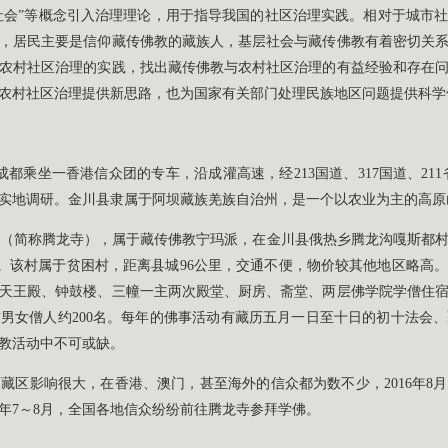
民社会”等概念引入治理理论，用于指导我国的社区治理实践。相对于城市
，居民主要是信仰藏传佛教的藏族人，基层社会与藏传佛教有着密切关
农村社区治理的实践，找出藏传佛教与农村社区治理的有益经验和存在
农村社区治理提供新思路，也为国家有关部门处理民族地区问题提供科学
从成都乘坐一香港信众团的专车，沿成灌高速，经213国道、317国道、211
的实地调研。金川县隶属于阿坝藏族羌族自治州，是一个以农业为主的高原
（简称腾龙寺），属于藏传佛教宁玛派，在金川县俄热乡腾龙沟嘎斯都
0人。该村属于贫困村，距离县城96公里，交通不便，物价较其他地区略高
亩，由天王殿、钟鼓楼、三幢一主两次殿堂、厨房、斋堂、两层佛学院学僧住宿
男女僧人约200名。每年的佛事活动有藏历五月一日至十日的初十法会
教活动中不可或缺。
藏区影响很大，在香港、澳门，甚至海外的信众都为数不少，2016年8月
年7～8月，全国各地信众纷纷前往腾龙寺参拜学佛。