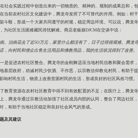
在社会实践过程中创造出来的一切物质的、精神的、规制的成果总和，
在当前农村社区文化建设中，腾龙寺发挥了不可替代的作用。例如：村
架斗殴，形成一个大家共同遵守的村规，稳定周边环境。可以说，腾龙
，为社区生活困难藏民排忧解难。商店老板娘DJCM在交谈中说：
病。治病花去了近5O万元，家里什么都没有了，日子过得很艰难。腾龙
店，向村民和僧众出售生活用品和佛教用品，我的生活状况得到了改善。
一是促进农村社区整合。腾龙寺的金刚舞适应当地村民信教和聚会需求
地基层政府，劝诫村民少饮酒、不作恶，以宗教信仰教化村民，有助于
影响村民生活，物质上改善贫困村民的生活，形成良好的社区风俗习惯。
了教育资源在农村社区教育中得不到有效配置的不足；在医疗上，腾龙
上，腾龙寺通过宗教活动加强了社区成员内部的认同，整合了周边社区
时，有助于当地社区稳定和良好社会风气的形成。
题及其建议