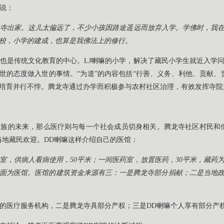
嘛说：
寺出家。这儿太偏远了，不少小孩因路途遥远而放弃入学。学佛时，我
校，小学的建成，也算是我佛法上的修行。
也是传统文化教育的中心。LJ喇嘛的小学，解决了藏民小学生就近入学
出世的态度做入世的事情。“为道”的内容包括“行善、义务、利他、贡献、
培育并行不悖。腾龙寺通过办学而积极参与农村社区治理，有效发挥寺院
族的未来，那么医疗则与每一个社会成员切身相关。腾龙寺社区村民和
当地藏民欢迎。DD喇嘛这样介绍自己的医馆：
诊疗室，供病人看病使用，50平米；一间医药室，放置医药，30平米，藏
面为医馆。医馆的建筑资金来源有三：一是腾龙寺部分捐献；二是当地
的医疗服务机构，二是腾龙寺具部分产权；三是DD喇嘛个人享有部分产