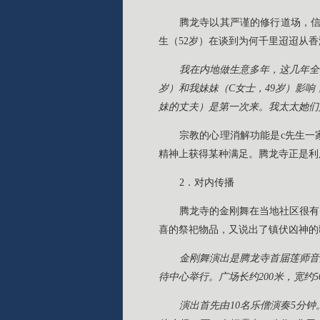
腾龙寺以其严谨的修行道场，信
生（52岁）在谈到为何千里迢迢从
我在内地做生意多年，这几年全
岁）和我妹妹（C女士，49岁）影响
妹的丈夫）是第一次来。我太太她们
宗教的心理消解功能是c先生一
精神上获得某种满足。腾龙寺正是利
2．对内传播
腾龙寺的金刚舞在当地社区很有
喜的祭祀物品，又说出了镇伏凶神的
金刚舞演出是腾龙寺首届莲师音
待中心举行。广场长约200米，宽约
演出首先由10名乐僧演奏5分