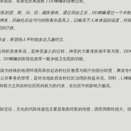
来就诊。笔者近距离观察了DD喇嘛的诊断过程。
医的望、闻、问、切，藏医都有。通过四诊之后，DD喇嘛通过一个木
烤炙，药融化后会均匀的附着在器具上，以略高于人体体温的温度，对
药的疗效。
诊金，希望病人平时能多念几遍经文。
信仰的患者来说，是神灵渗入的过程，神灵的力量使疾病不再为害。DD
。DD喇嘛的医馆也发挥一般乡镇卫生院的功能。
因为特殊的地理环境而承担起农村社区教育与医疗的部分职责，腾龙寺
公共事务的管理，是对当地政府农村社区治理的有益补充。同时，LJ喇
仰权力之间农村社区民间权力的代表，在社区中的影响力极高。
际交往，文化的代际传递也主要是靠面对面的传授，因而局限性很大。