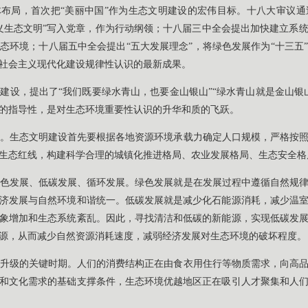
体布局，首次把“美丽中国”作为生态文明建设的宏伟目标。十八大审议
义生态文明”写入党章，作为行动纲领；十八届三中全会提出加快建立系
态环境；十八届五中全会提出“五大发展理念”，将绿色发展作为“十三五
社会主义现代化建设规律性认识的最新成果。
建设，提出了“我们既要绿水青山，也要金山银山”“绿水青山就是金山银
的指导性，是对生态环境重要性认识的升华和质的飞跃。
。生态文明建设首先要根据各地资源环境承载力确定人口规模，严格按
生态红线，构建科学合理的城镇化推进格局、农业发展格局、生态安全格
色发展、低碳发展、循环发展。绿色发展就是在发展过程中遵循自然规
济发展与自然环境和谐统一。低碳发展就是减少化石能源消耗，减少温
象增加和生态系统紊乱。因此，寻找清洁和低碳的新能源，实现低碳发
源，从而减少自然资源消耗速度，减弱经济发展对生态环境的破坏程度。
升级的关键时期。人们的消费结构正在由食衣用住行等物质需求，向高
和文化需求的基础支撑条件，生态环境优越地区正在吸引人才聚集和人