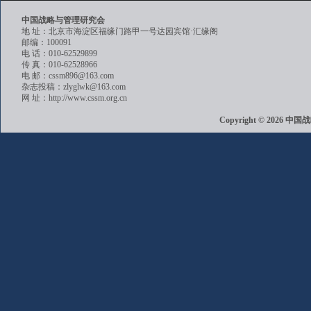
中国战略与管理研究会
地 址：北京市海淀区福缘门路甲一号达园宾馆·汇缘阁
邮编：100091
电 话：010-62529899
传 真：010-62528966
电 邮：cssm896@163.com
杂志投稿：zlyglwk@163.com
网 址：http://www.cssm.org.cn
Copyright © 202