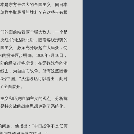
日本是东方最强大的帝国主义，同日本
？怎样争取最后的胜利？在这些带有根
我们的面前站着两个强大敌人，一个是
中央红军到达陕北后，随着客观形势的
帝国主义，必须充分唤起广大民众，使
法逐步明确。1936年7月16日，
，它的经济行将崩溃；在无数战争的消
前线去，为自由而战争。所有这些因素
军出中国。”从这段话可以看出，此时
了全面展开。
物主义和历史唯物主义的观点，分析抗
争是持久战的战略思想达到了系统化。
的问题。他指出：“中日战争不是任何
部问题的根据就在这里。”