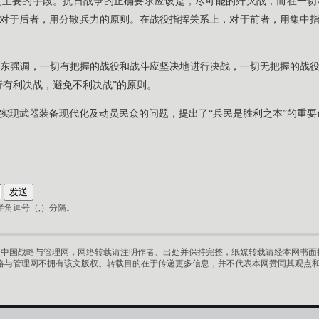
是主要的手段。抗日战争的正确要求应该是，尽可能的歼灭战，而在一切
对于后者，用分散兵力的原则。在战役指挥关系上，对于前者，用集中
东强调，一切有把握的战役和战斗应坚决地进行决战，一切无把握的战
行有利决战，避免不利决战”的原则。
实现武器装备现代化及动员民众的问题，提出了“兵民是胜利之本”的重要
角逗号（,）分隔。
中国战略与管理网，网络转载请注明作者、出处并保持完整，纸媒转载请经本网书面授
略与管理网不拥有该文版权。转载目的在于传递更多信息，并不代表本网赞同其观点