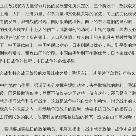
是由敌我双方力量强弱对比的发展变化所决定的。三个阶段中，敌我双
土地、人口、经济力量、军事力量和文化机关等的缩减。向上的变化表
向的发展，游击战的出现，国际援助的增长。向下的东西是旧的量和质
的变化表现在几十万人的伤亡，武器弹药的消耗，士气的颓靡，国内人
表现在他扩大了所占领土、人口和资源。敌人向上的变化具有暂时性和
下，中国继续向上，中国将脱出劣势，日本则脱出优势，先走到平衡的
到实行反攻、驱敌出国的阶段。中国由劣势到平衡到优势，日本由优势
就是中日战争的过程，中日战争的必然规律。
久战和持久战三阶段的发展规律之后，毛泽东进一步阐述了怎样进行持久
中的地位与作用，强调要充分发挥主观能动性，去争取抗战的胜利、毛
质、国际援助诸条件，然而不仅仅决定于这些，仅有这些，还只是有了
就是指导战争和实行战争，这就是战争中的自觉的能动性。指导战争的
观条件的限度之内，能动地争取战争的胜利。他要求抗日战争的指挥员
去打倒民族的敌人，改变我国被侵略被压迫的状态，造成自由平等的新中
，强调要加强抗日的政治动员。毛泽东指出，战争就是政治，战争本身