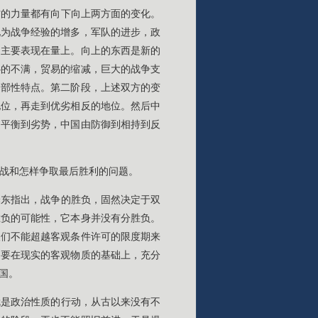
方的力量都有向下向上两方面的变化。
现为战争经验的增多，军队的进步，政
，主要表现在量上。向上的东西是新的
心的不满，贸易的缩减，巨大的战争支
局部性特点。第二阶段，上述双方的变
地位，再走到优劣相反的地位。然后中
到平衡到劣势，中国由防御到相持到反
战和怎样争取最后胜利的问题。
泽东指出，战争的胜负，固然决定于双
胜负的可能性，它本身并没有分胜负。
人们不能超越客观条件许可的限度期来
，要在现实的客观物质的基础上，充分
国。
就是政治性质的行动，从古以来没有不