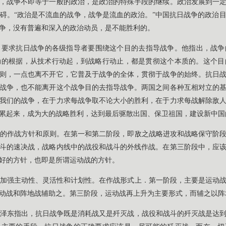
，战争不即等于一般的政治，是政治的特殊手段的继续。政治发展到一
碍。“政治是不流血的战争，战争是流血的政治。”中国抗日战争的政治
争，没有普遍和深入的政治动员，是不能胜利的。
。要求抗日战争的各级指导者要围绕这个目的去指导战争。他指出，战争
动的根据，从技术行动起，到战略行动止，都是贯彻这个本质的。这个目
则，一点也离不开它，它普及于战争的全体，贯彻于战争的始终。抗日
战争，也不能离开这个战争目的去指导战争。两国之间各种互相对立的
我们的战争，在于力求每战争取不论大小的胜利，在于力求每战解除敌
累起来，成为大的战略胜利，达到最后驱散出国、保卫祖国，建设新中国
的作战方针和原则。在第一和第二阶段，即敌之战略进攻和战略保守阶
斗的速决战，战略内线中的战役和战斗的外线作战。在第三阶段中，应
好的方针，也即是所谓运动战的方针。
加强主动性、灵活性和计划性。在作战形式上．第一阶段，主要是运动
动战和阵地战辅助之。第三阶段，运动战再上升为主要形式，而辅之以阵
泽东指出，抗日战争既是消耗战又是歼灭战，战役和战斗的歼灭战是达