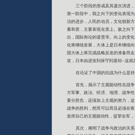
三个阶段的形成及其递次演进，
第一阶段中，我之向下的变化表现为
治的进步，人民的动员，文化朝新方
量和质，主要表现在质上。敌之向下
出，国际舆论的谴责等。向上的变化
化将继续发展，大体上是日本继续向
国大体上将完成战略反攻的准备而走
攻，日本由进攻到保守到退却--这
在论证了中国的抗战为什么是持
首先，揭示了主观能动性在战争
方军事、政冶、经济、地理、战争性
要分胜负，还须加上主观的努力，这
战争的胜利，然而可以而且必须在客
发挥自己的主观能动性，提挈全军，
其次，阐明了战争与政治的关系