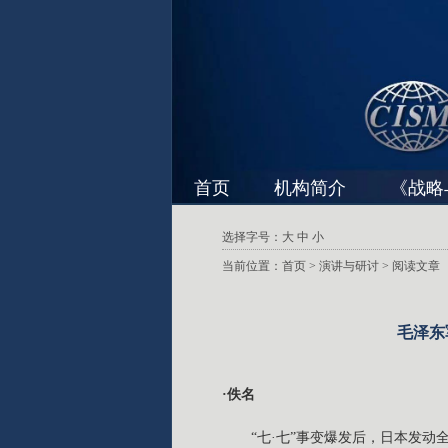
首页
机构简介
《战略
选择字号：
大
中
小
当前位置：
首页
>
演讲与研讨
> 阅读文章
毛泽东
·佚名
“七·七”事变爆发后，日本发