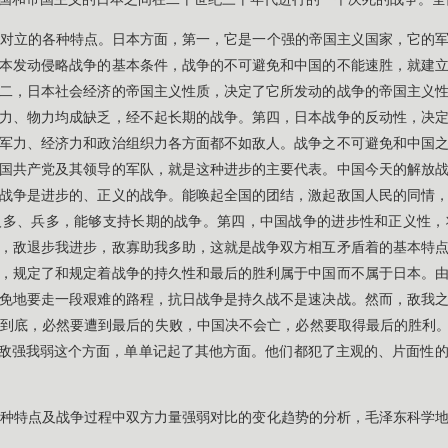
对立的各种特点。日本方面，第一，它是一个强的帝国主义国家，它的
本发动侵略战争的基本条件，战争的不可避免和中国的不能速胜，就建
二，日本社会经济的帝国主义性质，决定了它所发动的战争的帝国主义
力、物力均成缺乏，经不起长期的战争。第四，日本战争的反动性，决
军力、经济力和政治组织力各方面都不如敌人。战争之不可避免和中国
国共产党及其领导的军队，就是这种进步的主要代表。中国今天的解放
战争是进步的、正义的战争。能唤起全国的团结，激起敌国人民的同情
人多、兵多，能够支持长期的战争。第四，中国战争的进步性和正义性，
，敌退步我进步，敌寡助我多助，这就是战争双方相互矛盾着的基本特
，规定了和规定着战争的持久性和最后的胜利属于中国而不属于日本。
免地要走一段艰难的路程，抗日战争是持久战不是速决战。然而，敌我
到底，必然要遭到最后的失败，中国决不会亡，必然要取得最后的胜利。
了敌强我弱这个方面，单单记起了其他方面。他们都犯了主观的、片面性
种特点及战争过程中双方力量强弱对比的变化趋势的分析，毛泽东科学