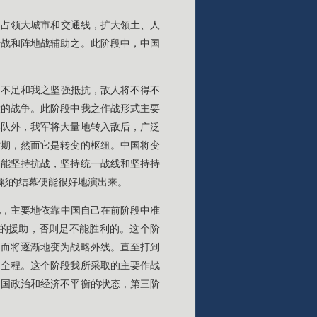
，占领大城市和交通线，扩大领土、人
击战和阵地战辅助之。此阶段中，中国
力不足和我之坚强抵抗，敌人将不得不
大的战争。此阶段中我之作战形式主要
部队外，我军将大量地转入敌后，广泛
时期，然而它是转变的枢纽。中国将变
如能坚持抗战，坚持统一战线和坚持持
彩的结幕便能很好地演出来。
地，主要地依靠中国自己在前阶段中准
的援助，否则是不能胜利的。这个阶
，而将逐渐地变为战略外线。直至打到
的全程。这个阶段我所采取的主要作战
中国政治和经济不平衡的状态，第三阶