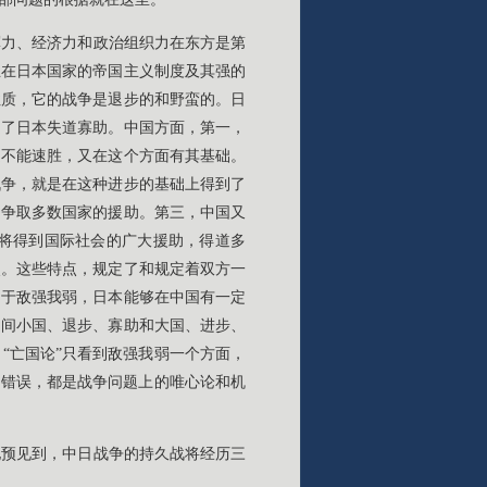
军力、经济力和政治组织力在东方是第
立在日本国家的帝国主义制度及其强的
性质，它的战争是退步的和野蛮的。日
定了日本失道寡助。中国方面，第一，
之不能速胜，又在这个方面有其基础。
战争，就是在这种进步的基础上得到了
，争取多数国家的援助。第三，中国又
将得到国际社会的广大援助，得道多
点。这些特点，规定了和规定着双方一
由于敌强我弱，日本能够在中国有一定
之间小国、退步、寡助和大国、进步、
“亡国论”只看到敌强我弱一个方面，
的错误，都是战争问题上的唯心论和机
地预见到，中日战争的持久战将经历三