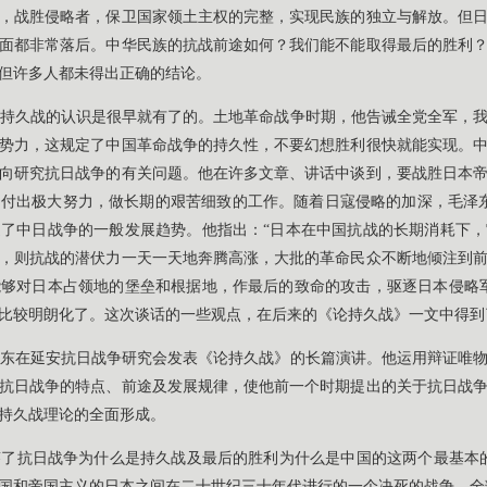
，战胜侵略者，保卫国家领土主权的完整，实现民族的独立与解放。但
面都非常落后。中华民族的抗战前途如何？我们能不能取得最后的胜利
但许多人都未得出正确的结论。
持久战的认识是很早就有了的。土地革命战争时期，他告诫全党全军，
势力，这规定了中国革命战争的持久性，不要幻想胜利很快就能实现。
向研究抗日战争的有关问题。他在许多文章、讲话中谈到，要战胜日本
付出极大努力，做长期的艰苦细致的工作。随着日寇侵略的加深，毛泽东的提
了中日战争的一般发展趋势。他指出：“日本在中国抗战的长期消耗下
，则抗战的潜伏力一天一天地奔腾高涨，大批的革命民众不断地倾注到
够对日本占领地的堡垒和根据地，作最后的致命的攻击，驱逐日本侵略
比较明朗化了。这次谈话的一些观点，在后来的《论持久战》一文中得到
，毛泽东在延安抗日战争研究会发表《论持久战》的长篇演讲。他运用辩证唯
抗日战争的特点、前途及发展规律，使他前一个时期提出的关于抗日战
持久战理论的全面形成。
了抗日战争为什么是持久战及最后的胜利为什么是中国的这两个最基本
国和帝国主义的日本之间在二十世纪三十年代进行的一个决死的战争。全