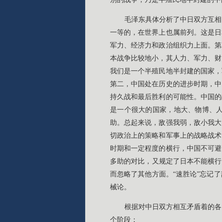
毛泽东具体分析了中日双方互相
一等的，在世界上也属前列。这是日
军力、经济力和政治组织力上面。第
本战争比较地小，其人力、军力、财
我们是一个半殖民地半封建的国家，
第二，中国处在历史的进步时期，中
持久战和最后胜利的可能性。中国的
是一个很大的国家，地大、物博、
助。总起来说，敌强我弱，敌小我大
切政治上的策略和军事上的战略战术
时期和一定程度的横行，中国不可避
多助的对比，又规定了日本不能横行
而忽略了其他方面。“速胜论”忘记
械论。
根据对中日双方相互矛盾着的各
个阶段：