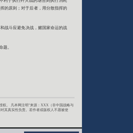
不利于执行歼灭战的场合则执行消耗
指挥的原则；对于后者，用分散指挥的
役和战斗应避免决战，赌国家命运的战
命题。
权。 凡本网注明“来源：XXX（非中国战略与
和对其真实性负责。若作者或版权人不愿被使