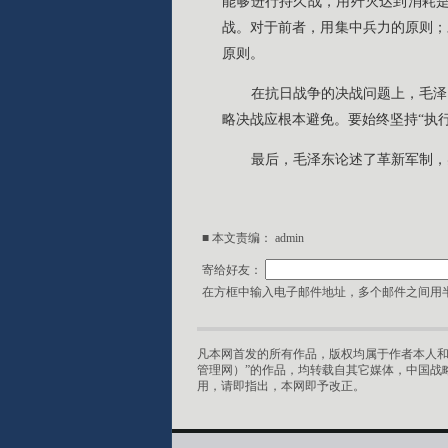
能够进行持久战，用歼灭达到消耗
战。对于前者，用集中兵力的原则；
原则。
在抗日战争的决战问题上，毛泽
略决战应根本避免。要始终坚持“执
最后，毛泽东论述了革新军制，
■ 本文责编：
admin
寄给好友：
在方框中输入电子邮件地址，多个邮件之间用半
凡本网首发的所有作品，版权均属于作者本人和
管理网）”的作品，均转载自其它媒体，中国战
用，请即指出，本网即予改正。