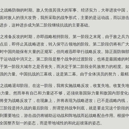
之战略防御的时期。敌人凭借其强大的军事、经济实力，大举进攻中国
面对敌人的强大攻势，我所采取的战争形式，主要的是运动战，而以游
进步，这种进步成为第二阶段继续抗战的主要基础。
之准备反攻的时期，亦即战略相持阶段。第一阶段之末尾，由于敌之兵
点后，即停止其战略进攻，转入保守占领地的阶段。第二阶段仍将有广
时中国尚能保有大量的正规军，但尚难迅即举行战略反攻。除正面防御
于运动战中消灭之。第二阶段是整个战争的过渡阶段，也将是最困难的
于第一阶段大城市之是否丧失，而决定于第二阶段全民族努力的程度。
强的力量。中国抗战的三幕戏，这是第二幕。由于全体演员的努力，最精
之战略退却阶段。在这一阶段，我将实施战略反攻，收复失地。收复失
的力量。然而单有自己和力量还不够，还须依靠国际力量和敌国内部变化
将变为战略反攻了，在现象上，并将表现为战略进攻；已不是战略内线
三阶段是持久战的最后阶段．所谓坚持战争到底，就是要走完这个阶段
到重要地位，游击战仍将辅助运动战和阵地战而起战略配合作用。根据
全国整齐划一的姿态，而是带地域性的和此起彼落的姿态。