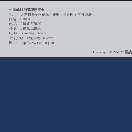
中国战略与管理研究会
地 址：北京市海淀区福缘门路甲一号达园宾馆·汇缘阁
邮编：100091
电 话：010-62529899
传 真：010-62528966
电 邮：cssm896@163.com
杂志投稿：zlyglwk@163.com
网 址：http://www.cssm.org.cn
Copyright © 202