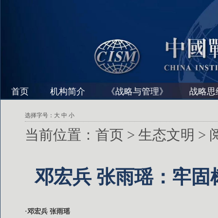
首页
机构简介
《战略与管理》
战略思
选择字号：
大
中
小
当前位置：
首页
>
生态文明
>
邓宏兵 张雨瑶：牢固
·邓宏兵 张雨瑶