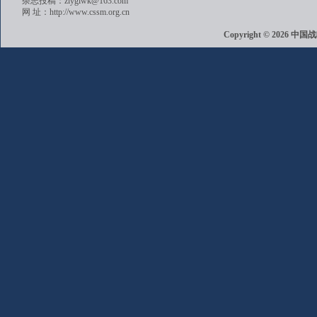
杂志投稿：zlyglwk@163.com
网 址：http://www.cssm.org.cn
Copyright © 202