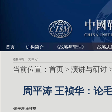
首页
机构简介
《战略与管理》
战略思
选择字号：
大
中
小
当前位置：
首页
>
演讲与研讨
周平涛 王祯华：论
·周平涛 王祯华