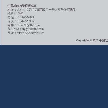
中国战略与管理研究会
地 址：北京市海淀区福缘门路甲一号达园宾馆·汇缘阁
邮编：100091
电 话：010-62529899
传 真：010-62528966
电 邮：cssm896@163.com
杂志投稿：zlyglwk@163.com
网 址：http://www.cssm.org.cn
Copyright © 202