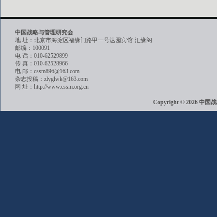
中国战略与管理研究会
地 址：北京市海淀区福缘门路甲一号达园宾馆·汇缘阁
邮编：100091
电 话：010-62529899
传 真：010-62528966
电 邮：cssm896@163.com
杂志投稿：zlyglwk@163.com
网 址：http://www.cssm.org.cn
Copyright © 202