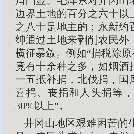
盾凸显。毛泽东对井冈山
边界土地的百分之六十以
之八十是地主的；永新约
绅通过土地来剥削农民外
横征暴敛。例如“捐税除
竟有十余种之多，如烟酒
一五抵补捐，北伐捐，国
喜捐、丧捐和人头捐等，
30%以上”。
井冈山地区艰难困苦的