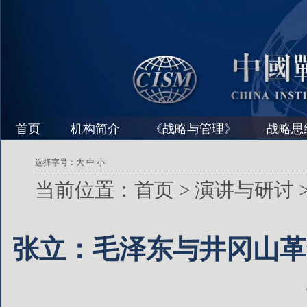
首页
机构简介
《战略与管理》
战略思
选择字号：
大
中
小
当前位置：
首页
>
演讲与研讨
张立：毛泽东与井冈山革