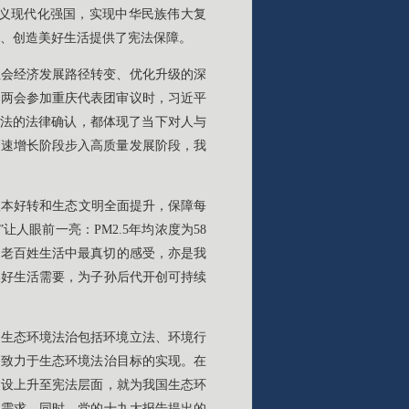
义现代化强国，实现中华民族伟大复
山、创造美好生活提供了宪法保障。
社会经济发展路径转变、优化升级的深
年两会参加重庆代表团审议时，习近平
本法的法律确认，都体现了当下对人与
高速增长阶段步入高质量发展阶段，我
根本好转和生态文明全面提升，保障每
人眼前一亮：PM2.5年均浓度为58
，是老百姓生活中最真切的感受，亦是我
美好生活需要，为子孙后代开创可持续
。生态环境法治包括环境立法、环境行
同致力于生态环境法治目标的实现。在
建设上升至宪法层面，就为我国生态环
切需求。同时，党的十九大报告提出的