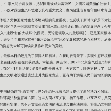
明、生态文明协调发展，把我国建设成为富强民主文明和谐美丽的社会主
新表述，不仅对我国生态环境建设具有重大意义，也为普通老百姓守住绿水青
，体现了党和国家对生态环境问题的高度重视，也反映了新时代背景下对
省委书记的习近平同志就首次提出“绿水青山就是金山银山”的发展理念；今
入“‘建设性’的大破坏”的困局。无论是领导人的殷殷嘱托，还是国家根
，表明了党和国家转变“先污染后治理”经济发展模式的决心和魄力。从
的姿态为全球可持续发展作出更大的贡献。
，最根本目的还是为了保障人民福祉。在新时代背景下，实现生态环境
百姓实实在在的获得感、幸福感。两会前，2017年北京空气质量“清单”让
5%，有9个月月均浓度为近5年同期最低水平。天更蓝了，呼吸更畅快了
生态文明建设通过宪法上升为国家意志，更有助于满足人民日益增长的
中明确强调“生态文明”，也为生态环境法治建设提供了新的动力和保障
和环境法律监督等方面，这些方面相互关联、相互作用、相互呼应，共
的顺利实施，离不开贯彻生态文明的法治理念和宪法保障。将生态文明
贯之的理念线索和理论基础，回应了当前条件下生态环境法治建设的迫