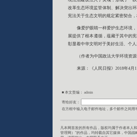
改革生态环境监管体制、解决突出环
宪法关于生态文明的规定紧密契合，
像爱护眼睛一样爱护生态环境，
展提供了根本遵循，蕴藏于其中的宪
彰显着中华文明对于美好生活、个人
（作者为中国政法大学环境资源
来源：《人民日报》2018年4月1
■ 本文责编：
admin
寄给好友：
在方框中输入电子邮件地址，多个邮件之间用半
凡本网首发的所有作品，版权均属于作者本人和
管理网）”的作品，均转载自其它媒体，中国战