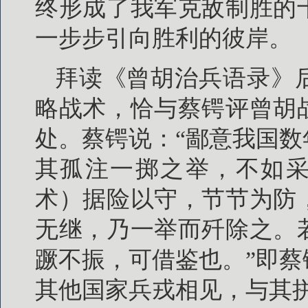
终形成了我军克敌制胜的
一步步引向胜利的彼岸。
拜读《曾胡治兵语录》
略战术，恰与蔡锷评曾胡
处。蔡锷说：“鄙意我国
其孤注一掷之举，不如采
术）据险以守，节节为防
无继，乃一举而歼除之。
蹶不振，可借鉴也。”即
其他国家兵戎相见，与其