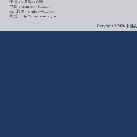
传 真：010-62528966
电 邮：cssm896@163.com
杂志投稿：zlyglwk@163.com
网 址：http://www.cssm.org.cn
Copyright © 202