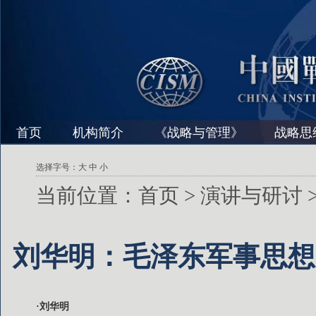
首页
机构简介
《战略与管理》
战略思
选择字号：
大
中
小
当前位置：
首页
>
演讲与研讨
刘华明：毛泽东军事思想
·刘华明