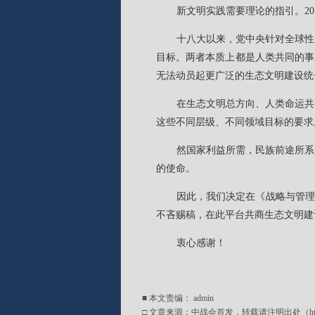
新文明实践需要理论的指引。20
十八大以来，党中央针对全球性
目标。两者本质上都是人类共同的事
无法动员起更广泛的生态文明建设统
在生态文明总方向、人类命运共
这些不同层级、不同领域目标的要求
然国家利益所需，民族前途所系
的使命。
因此，我们决定在《战略与管理
不吝赐稿，在此平台共商生态文明建
衷心感谢！
■ 本文责编：
admin
□ 文章来源：中战会首发，转载请注明出处（http://w