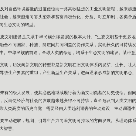
及对自然环境容量的过度侵蚀而一路高歌猛进的工业文明进程，越来越
社会，越来越走向寡头垄断和贫富两极分化，分裂、对立加剧，各类矛
向生态文明的转型。
：“生态文明建设是关系中华民族永续发展的根本大计。”生态文明基于更多
融合不同国家、种族、阶层间共同利益的协作关系，实现长久的可持续
中。中华民族的前途，全球人类的命运，均系于生态文明的建设。某种意
文明，历次向新文明的转型都是新文明在旧文明体系内发芽、生长、壮
导致生产要素的重组，产生新型生产关系，进而逐渐形成新的文明形态
未有的极大发展，使其必然地继续履行着为新文明奠基的历史使命。但
，反而使经济与社会的发展越来越变得不可持续，直至危及到人类文明
靠人类高度的历史自觉，需要经由人类趋利避害的主动建设，主动调适生
要主动进取，规划、引导生产力向着文明可持续的方向发展。从理论体
大智慧。