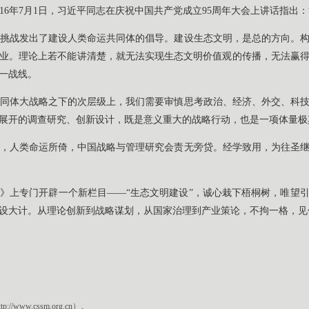
16年7月1日，习近平同志在庆祝中国共产党成立95周年大会上讲话指出：
挑战发出了建设人类命运共同体的倡导。建设生态文明，是总的方向。
业。理论上若不能讲清楚，就无法实现生态文明价值观的传播，无法赢
一战线。
同体大战略之下的次层级上，我们需要审慎思考政治、经济、外交、科
展开的调查研究、创新设计，既是意义重大的战略行动，也是一项体量极
，人类命运所倚，中国战略与管理研究会责无旁贷。经学致用，为往圣
》上专门开辟一个新栏目——“生态文明建设”，诚心栽下梧桐树，唯望
设大计。从理论创新到战略谋划，从国家治理到产业策论，不拘一格，见
ww.cssm.org.cn）。