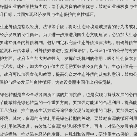
好型企业的政策扶持力度，给予其更多的政策优惠，鼓励企业积极参与
升目标，共同实现经济发展与生态保护的良性循环。
生态补偿是指以经济、法律等手段，将对生态环境造成损害的行为者或
经济发展的良性循环。为了进一步推进我国生态文明建设，必须加大生
要建立健全的补偿机制。包括制定和完善生态补偿法律法规，明确补偿
监测和评估体系，对补偿效果进行监测和评估，以保证补偿的公平与有
护方面。政府应当加大财政投入，发挥市场机制的作用，吸引社会资本
与诉求。此外，加大生态补偿力度还需要鼓励公众的参与。生态补偿是
。政府可以加强宣传和教育，提高公众对生态补偿的认知和意识，鼓励
保护与经济发展的良性循环，为建设美丽中国作出积极贡献。
绿色转型是当今全球各国所面临的共同挑战，也是实现可持续发展的必
节能减排是绿色转型的一个重要方向。要加强对能源的合理利用，提高
工艺流程、推广低碳生活方式等途径来实现节能减排的目标。要加强对
环境。其次，资源的有效利用是绿色转型的关键。要鼓励资源的循环利
收利用体系建设，有效降低资源消耗和环境压力。再者，对绿色发展的
政策措施，推动绿色经济的发展。在规划和管理中，要注重生态保护，