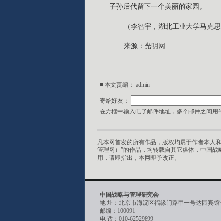
子孙后代留下一个美丽的家园。
（李智宇，湖北工业大学马克思
来源：光明网
■ 本文责编：
admin
寄给好友：
在方框中输入电子邮件地址，多个邮件之间用半
凡本网首发的所有作品，版权均属于作者本人和
管理网）”的作品，均转载自其它媒体，中国战
用，请即指出，本网即予改正。
中国战略与管理研究会
地 址：北京市海淀区福缘门路甲一号达园宾馆
邮编：100091
电 话：010-62529899