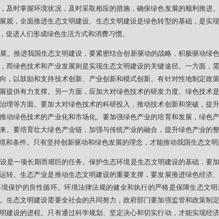
，及时掌握环境状况，及时采取相应的措施，确保绿色发展的顺利推进
展观，全面推进生态文明建设。生态文明建设是绿色转型的基础，是实
，促进人们形成绿色生活方式和消费习惯。
展。推进我国生态文明建设，要紧密结合创新驱动的战略，积极驱动绿
，而绿色技术和产业发展则是实现生态文明建设的关键途径。一方面，
向，以鼓励和支持技术创新、产业创新和模式创新。有针对性地制定政
展提供有力支撑。另一方面，应加大对绿色技术的研发力度。绿色技术
治理等方面。要加大对绿色技术的科研投入，推动技术创新和突破，提
推动绿色技术的产业化和市场化。要加强绿色产业的培育和发展，绿色
来。要培育壮大绿色产业链，加强与传统产业的融合，提升绿色产业的
境和条件。只有坚持创新驱动和绿色发展的理念，才能推动我国生态文明
设是一项长期而艰巨的任务。保护生态环境是生态文明建设的基础，要
运转。生态产业是推动生态文明建设的重要支撑，要发展推进绿色经济
环境保护的良性循环。环境法律法规的健全和执行的严格是保障生态文明
。生态文明建设需要全社会的共同努力，政府部门要加强监管和政策制
明建设的进程。只有通过科学规划、坚定决心和切实行动，才能实现经