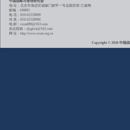
中国战略与管理研究会
地 址：北京市海淀区福缘门路甲一号达园宾馆·汇缘阁
邮编：100091
电 话：010-62529899
传 真：010-62528966
电 邮：cssm896@163.com
杂志投稿：zlyglwk@163.com
网 址：http://www.cssm.org.cn
Copyright © 202