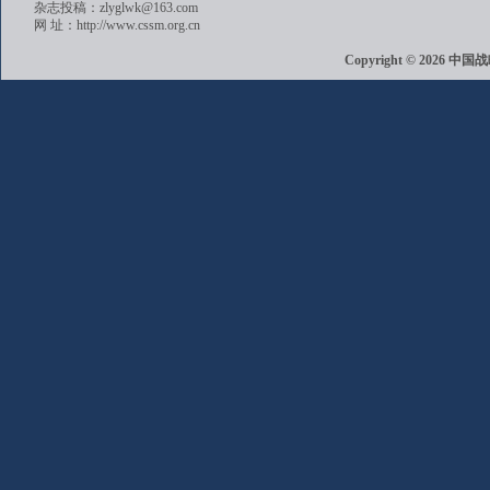
杂志投稿：zlyglwk@163.com
网 址：http://www.cssm.org.cn
Copyright © 202