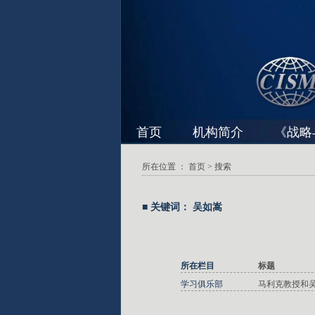
首页
机构简介
《战略
所在位置 ：
首页
> 搜索
■ 关键词： 吴如嵩
所在栏目
标题
学习俱乐部
马利克教授和