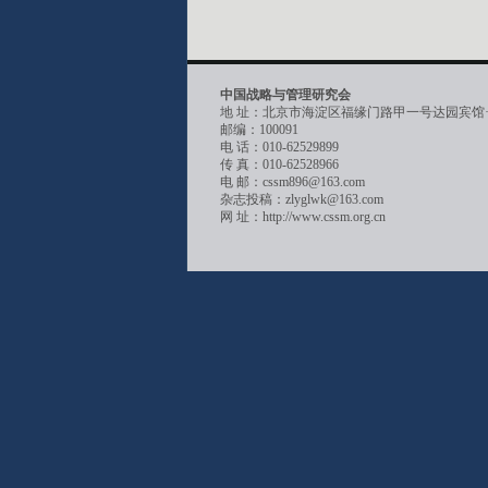
中国战略与管理研究会
地 址：北京市海淀区福缘门路甲一号达园宾馆
邮编：100091
电 话：010-62529899
传 真：010-62528966
电 邮：cssm896@163.com
杂志投稿：zlyglwk@163.com
网 址：http://www.cssm.org.cn