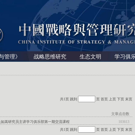
与管理》
战略思维研究
生态文明
学习俱
共1页 跳到
页
首页
上页
下页
末页
文章点击数
吴如嵩研究员主讲学习俱乐部第一期交流课程
103613
共1页 跳到
页
首页
上页
下页
末页