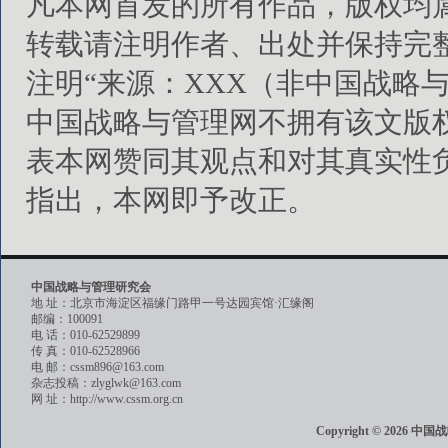
凡本网首发的所有作品，版权均
转载请注明作者、出处并保持完
注明“来源：XXX（非中国战略
中国战略与管理网不拥有该文版
表本网赞同其观点和对其真实性
指出，本网即予改正。
中国战略与管理研究会
地 址：北京市海淀区福缘门路甲一号达园宾馆·汇缘阁
邮编：100091
电 话：010-62529899
传 真：010-62528966
电 邮：cssm896@163.com
杂志投稿：zlyglwk@163.com
网 址：http://www.cssm.org.cn
Copyright © 202