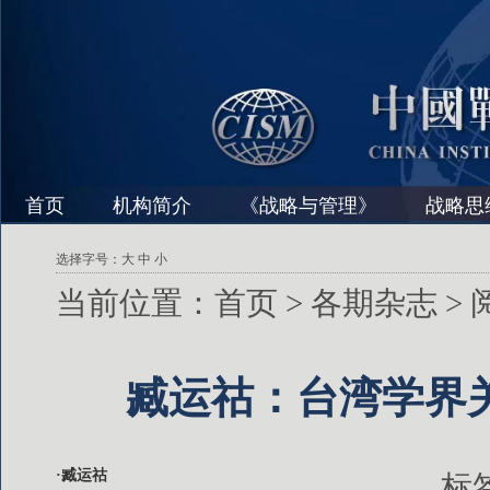
首页
机构简介
《战略与管理》
战略思
选择字号：
大
中
小
当前位置：
首页
>
各期杂志
>
臧运祜：台湾学界
·臧运祜
标